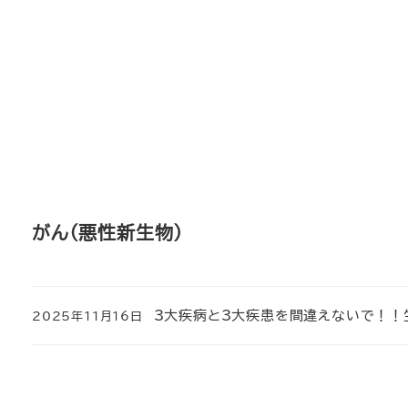
メ
イ
ン
コ
ン
テ
ン
ツ
へ
がん（悪性新生物）
移
動
3大疾病と3大疾患を間違えないで！！
2025年11月16日
投稿日