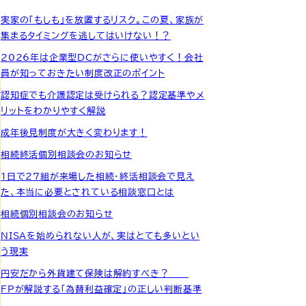
実家の「もしも」を放置するリスク。この夏、家族が
集まるタイミングを逃してはいけない！？
2026年は企業型DCがさらに使いやすく！会社
員が知っておきたい制度改正のポイント
認知症でも介護認定は受けられる？認定基準やメ
リットをわかりやすく解説
成年後見制度が大きく変わります！
相続終活個別相談会のお知らせ
1日で27組が来場した相続・終活相談会で見え
た、本当に必要とされている相談窓口とは
相続個別相談会のお知らせ
NISAを始められない人が、実はとても多いとい
う現実
円安だから外貨建て保険は解約すべき？ ―
FPが解説する「為替利益確定」の正しい判断基準
―