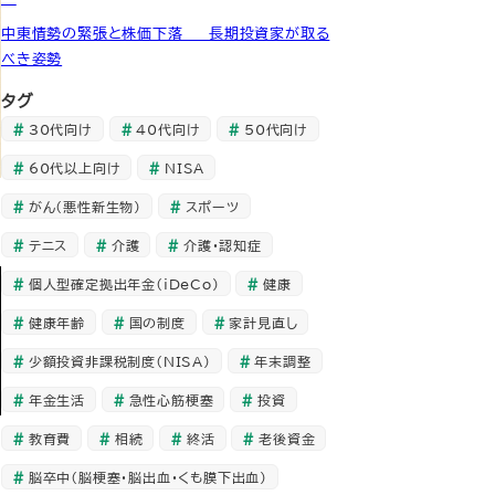
中東情勢の緊張と株価下落 ― 長期投資家が取る
べき姿勢
タグ
30代向け
40代向け
50代向け
60代以上向け
NISA
がん（悪性新生物）
スポーツ
テニス
介護
介護・認知症
個人型確定拠出年金（iDeCo）
健康
健康年齢
国の制度
家計見直し
少額投資非課税制度（NISA）
年末調整
年金生活
急性心筋梗塞
投資
教育費
相続
終活
老後資金
脳卒中（脳梗塞・脳出血・くも膜下出血）