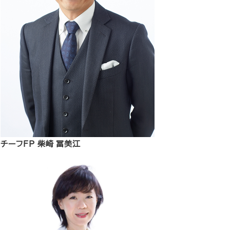
チーフFP 柴崎 冨美江