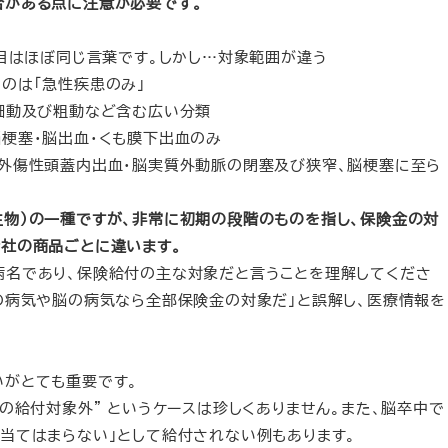
合がある点に注意が必要です。
た目はほぼ同じ言葉です。しかし…対象範囲が違う
のは「急性疾患のみ」
房細動及び粗動など含む広い分類
梗塞・脳出血・くも膜下出血のみ
非外傷性頭蓋内出血・脳実質外動脈の閉塞及び狭窄、脳梗塞に至ら
生物）の一種ですが、非常に初期の段階のものを指し、保険金の対
会社の商品ごとに違います。
病名であり、保険給付の主な対象だと言うことを理解してくださ
の病気や脳の病気なら全部保険金の対象だ」と誤解し、医療情報を
いがとても重要です。
険の給付対象外” というケースは珍しくありません。また、脳卒中で
当てはまらない」として給付されない例もあります。