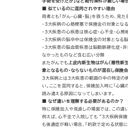
手術を受けたか」など給付条件が厳しい場
■ 似ているのに混同されやすい理由
両者とも「がん・心臓・脳」を扱うため、見
・3大疾病の心筋梗塞で保険金の対象となる
・3大疾患の心疾患は狭心症・心不全・心
・3大疾病の脳卒中は保険金の対象となる脳
・3大疾患の脳血管疾患は脳動脈硬化症・
なかったものなど含む広い分類
またがんでも
上皮内新生物はがん（悪性新
象となるもの・ならないものが混在し保険
3大疾病とは3大疾患の範囲の中の特定の
い。ここを混同すると、保険加入時に「心臓
読み違える原因になってしまいます。
■ なぜ違いを理解する必要があるのか？
特に保険加入や見直しの場面では、この違
例えば、心不全で入院しても “3大疾病保
も後遺症が軽い場合、「約款で定める状態に