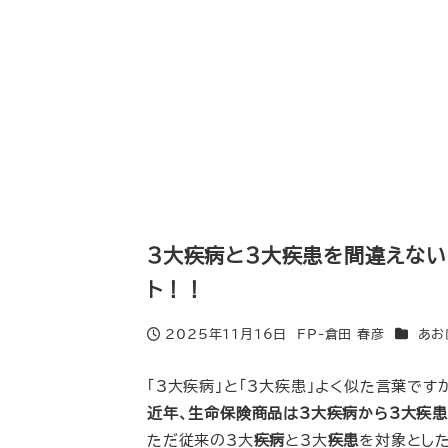
メ
イ
ン
コ
ン
テ
ン
ツ
へ
3大疾病と3大疾患を間違えな
移
ト！！
動
カテゴリ
2025年11月16日
FP-倉田 春彦
あお
投稿日
著
者
「3大疾病」と「3大疾患」よく似た言葉です
近年、生命保険商品は3大疾病から3大疾
ただ従来の3大
疾病
と3大
疾患
を対象とし