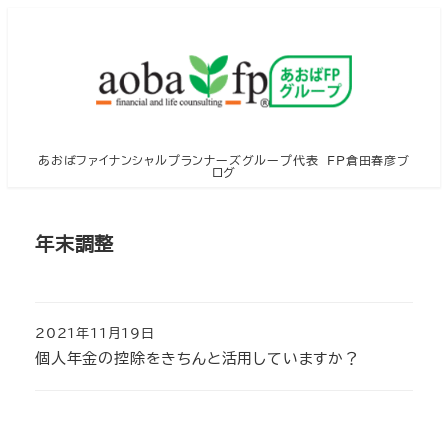
メ
イ
ン
コ
ン
テ
あおばファイナンシャルプランナーズグループ代表 FP倉田春彦ブ
ログ
ン
ツ
へ
年末調整
移
動
2021年11月19日
投稿日
個人年金の控除をきちんと活用していますか？