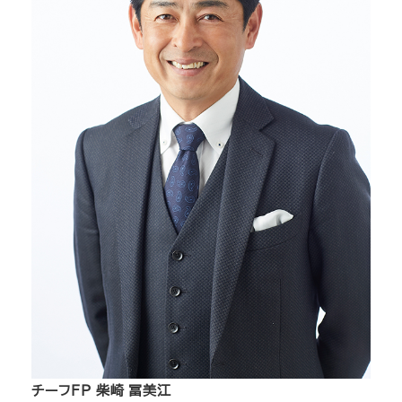
チーフFP 柴崎 冨美江