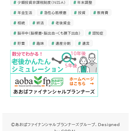
少額投資非課税制度（NISA）
年末調整
年金生活
急性心筋梗塞
投資
教育費
相続
終活
老後資金
脳卒中（脳梗塞・脳出血・くも膜下出血）
認知症
貯蓄
趣味
遺産分割
遺言
©あおばファイナンシャルプランナーズグループ. Designed