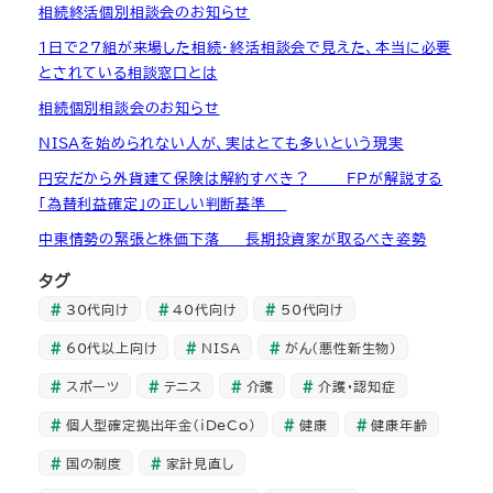
相続終活個別相談会のお知らせ
1日で27組が来場した相続・終活相談会で見えた、本当に必要
とされている相談窓口とは
相続個別相談会のお知らせ
NISAを始められない人が、実はとても多いという現実
円安だから外貨建て保険は解約すべき？ ― FPが解説する
「為替利益確定」の正しい判断基準 ―
中東情勢の緊張と株価下落 ― 長期投資家が取るべき姿勢
タグ
30代向け
40代向け
50代向け
60代以上向け
NISA
がん（悪性新生物）
スポーツ
テニス
介護
介護・認知症
個人型確定拠出年金（iDeCo）
健康
健康年齢
国の制度
家計見直し