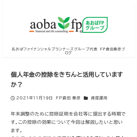
メ
イ
ン
コ
ン
テ
あおばファイナンシャルプランナーズグループ代表 FP倉田春彦ブ
ログ
ン
ツ
へ
個人年金の控除をきちんと活用しています
移
か？
動
カテゴリー
2021年11月19日
FP倉田 春彦
資産運用
投稿日
著
者
年末調整のために控除証明を会社等に提出する時期で
す。この控除の効果について今回は解説したいと思い
ます。