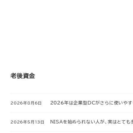
メ
イ
ン
コ
ン
テ
ン
ツ
へ
老後資金
移
動
2026年は企業型DCがさらに使いや
2026年8月6日
投稿日
NISAを始められない人が、実はとても
2026年5月13日
投稿日