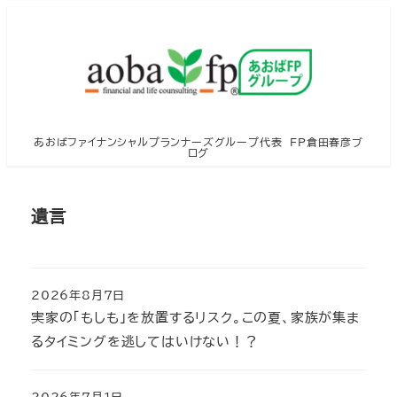
メ
イ
ン
コ
ン
テ
あおばファイナンシャルプランナーズグループ代表 FP倉田春彦ブ
ログ
ン
ツ
へ
遺言
移
動
2026年8月7日
投稿日
実家の「もしも」を放置するリスク。この夏、家族が集ま
るタイミングを逃してはいけない！？