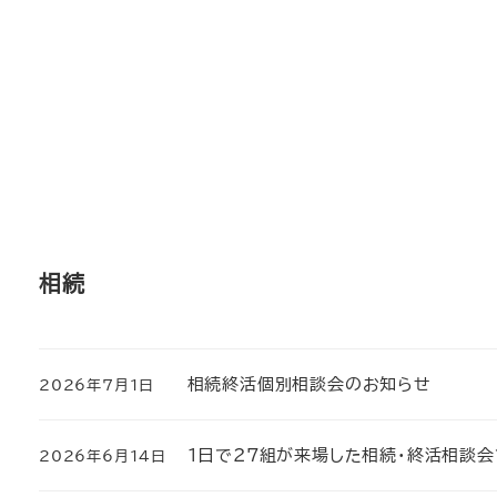
メ
イ
ン
コ
ン
テ
ン
ツ
へ
相続
移
動
相続終活個別相談会のお知らせ
2026年7月1日
投稿日
1日で27組が来場した相続・終活相談
2026年6月14日
投稿日