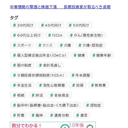
中東情勢の緊張と株価下落 ― 長期投資家が取るべき姿勢
タグ
30代向け
40代向け
50代向け
60代以上向け
NISA
がん（悪性新生物）
スポーツ
テニス
介護
介護・認知症
個人型確定拠出年金（iDeCo）
健康
健康年齢
国の制度
家計見直し
少額投資非課税制度（NISA）
年末調整
年金生活
急性心筋梗塞
投資
教育費
相続
終活
老後資金
脳卒中（脳梗塞・脳出血・くも膜下出血）
認知症
貯蓄
趣味
遺産分割
遺言