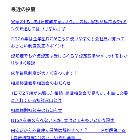
最近の投稿
実家の「もしも」を放置するリスク。この夏、家族が集まるタイミ
ングを逃してはいけない！？
2026年は企業型DCがさらに使いやすく！会社員が知って
おきたい制度改正のポイント
認知症でも介護認定は受けられる？認定基準やメリットをわか
りやすく解説
成年後見制度が大きく変わります！
相続終活個別相談会のお知らせ
1日で27組が来場した相続・終活相談会で見えた、本当に必要
とされている相談窓口とは
相続個別相談会のお知らせ
NISAを始められない人が、実はとても多いという現実
円安だから外貨建て保険は解約すべき？ ― FPが解説する
「為替利益確定」の正しい判断基準 ―