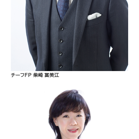
チーフFP 柴崎 冨美江