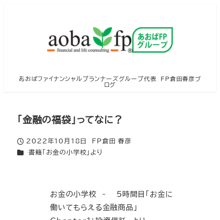
メ
イ
ン
コ
ン
テ
あおばファイナンシャルプランナーズグループ代表 FP倉田春彦ブ
ログ
ン
ツ
へ
「金融の福袋」ってなに？
移
2022年10月18日
FP倉田 春彦
動
投稿日
著
カテゴリー
書籍「お金の小学校」より
者
お金の小学校 - 5時間目「お金に
働いてもらえる金融商品」