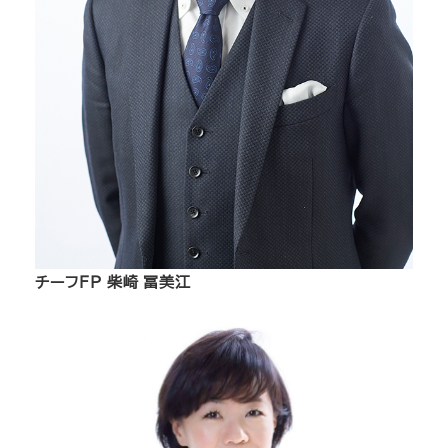
チーフFP 柴崎 冨美江