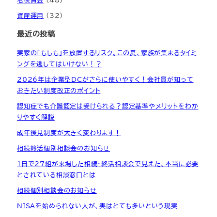
老後資金
(48)
資産運用
(32)
最近の投稿
実家の「もしも」を放置するリスク。この夏、家族が集まるタイミ
ングを逃してはいけない！？
2026年は企業型DCがさらに使いやすく！会社員が知って
おきたい制度改正のポイント
認知症でも介護認定は受けられる？認定基準やメリットをわか
りやすく解説
成年後見制度が大きく変わります！
相続終活個別相談会のお知らせ
1日で27組が来場した相続・終活相談会で見えた、本当に必要
とされている相談窓口とは
相続個別相談会のお知らせ
NISAを始められない人が、実はとても多いという現実