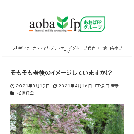
メ
イ
ン
コ
ン
テ
あおばファイナンシャルプランナーズグループ代表 FP倉田春彦ブ
ログ
ン
ツ
へ
そもそも老後のイメージしていますか!?
移
2021年3月19日
2021年4月16日
FP倉田 春彦
動
投稿日
更新日
著
カテゴリー
老後資金
者