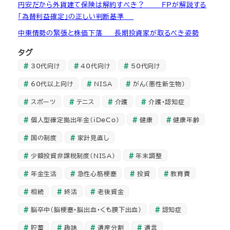
円安だから外貨建て保険は解約すべき？ ― FPが解説する
「為替利益確定」の正しい判断基準 ―
中東情勢の緊張と株価下落 ― 長期投資家が取るべき姿勢
タグ
30代向け
40代向け
50代向け
60代以上向け
NISA
がん（悪性新生物）
スポーツ
テニス
介護
介護・認知症
個人型確定拠出年金（iDeCo）
健康
健康年齢
国の制度
家計見直し
少額投資非課税制度（NISA）
年末調整
年金生活
急性心筋梗塞
投資
教育費
相続
終活
老後資金
脳卒中（脳梗塞・脳出血・くも膜下出血）
認知症
貯蓄
趣味
遺産分割
遺言