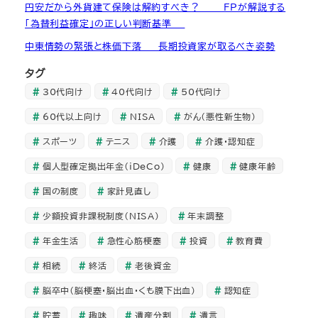
円安だから外貨建て保険は解約すべき？ ― FPが解説する
「為替利益確定」の正しい判断基準 ―
中東情勢の緊張と株価下落 ― 長期投資家が取るべき姿勢
タグ
30代向け
40代向け
50代向け
60代以上向け
NISA
がん（悪性新生物）
スポーツ
テニス
介護
介護・認知症
個人型確定拠出年金（iDeCo）
健康
健康年齢
国の制度
家計見直し
少額投資非課税制度（NISA）
年末調整
年金生活
急性心筋梗塞
投資
教育費
相続
終活
老後資金
脳卒中（脳梗塞・脳出血・くも膜下出血）
認知症
貯蓄
趣味
遺産分割
遺言