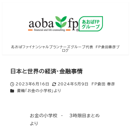
メ
イ
ン
コ
ン
テ
あおばファイナンシャルプランナーズグループ代表 FP倉田春彦ブ
ログ
ン
ツ
へ
日本と世界の経済・金融事情
移
2023年6月16日
2024年5月9日
FP倉田 春彦
動
投稿日
更新日
著
カテゴリー
書籍「お金の小学校」より
者
お金の小学校 - 3時限目まとめ
より