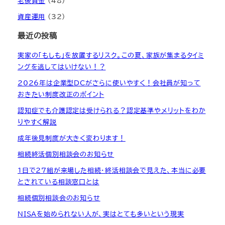
老後資金
(48)
資産運用
(32)
最近の投稿
実家の「もしも」を放置するリスク。この夏、家族が集まるタイミ
ングを逃してはいけない！？
2026年は企業型DCがさらに使いやすく！会社員が知って
おきたい制度改正のポイント
認知症でも介護認定は受けられる？認定基準やメリットをわか
りやすく解説
成年後見制度が大きく変わります！
相続終活個別相談会のお知らせ
1日で27組が来場した相続・終活相談会で見えた、本当に必要
とされている相談窓口とは
相続個別相談会のお知らせ
NISAを始められない人が、実はとても多いという現実