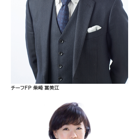
チーフFP 柴崎 冨美江