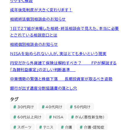
りやすく解説
成年後見制度が大きく変わります！
相続終活個別相談会のお知らせ
1日で27組が来場した相続・終活相談会で見えた、本当に必要
とされている相談窓口とは
相続個別相談会のお知らせ
NISAを始められない人が、実はとても多いという現実
円安だから外貨建て保険は解約すべき？ ― FPが解説する
「為替利益確定」の正しい判断基準 ―
中東情勢の緊張と株価下落 ― 長期投資家が取るべき姿勢
銀行が出す遺産分割協議書の落とし穴
タグ
30代向け
40代向け
50代向け
60代以上向け
NISA
がん（悪性新生物）
スポーツ
テニス
介護
介護・認知症