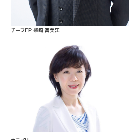
チーフFP 柴崎 冨美江