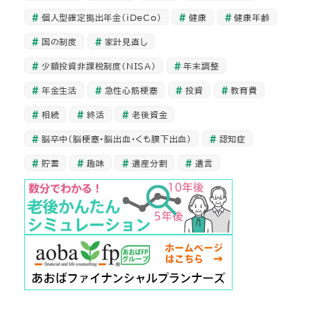
個人型確定拠出年金（iDeCo）
健康
健康年齢
国の制度
家計見直し
少額投資非課税制度（NISA）
年末調整
年金生活
急性心筋梗塞
投資
教育費
相続
終活
老後資金
脳卒中（脳梗塞・脳出血・くも膜下出血）
認知症
貯蓄
趣味
遺産分割
遺言