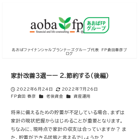
メ
イ
ン
コ
ン
テ
あおばファイナンシャルプランナーズグループ代表 FP倉田春彦ブ
ログ
ン
ツ
へ
家計改善３選ーー ２.節約する（後編）
移
2022年6月24日
2022年7月26日
動
投稿日
更新日
カテゴリー
カテゴリー
FP倉田 春彦
老後資金
資産運用
著
者
将来に備えるための貯蓄が不足している場合、まずは
家計の現状把握からはじめることが重要となります。
ちなみに、現時点で家計の収支は合っていますか？ ま
た、貯蓄ができる状態と言えるでしょうか？